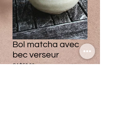
Bol matcha avec
bec verseur
Price
CA$50.00
Quantity
*
Add to Cart