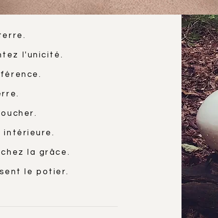
terre.
ez l'unicité.
fférence.
rre.
toucher.
 intérieure.
uchez la grâce.
ent le potier.