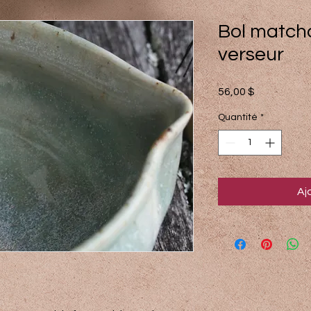
Bol match
verseur
Prix
56,00 $
Quantité
*
Aj